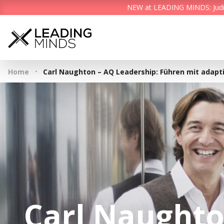
NEW at LEADING MINDS: Judith 
·
Home
Carl Naughton – AQ Leadership: Führen mit adapti
Carl Naughto