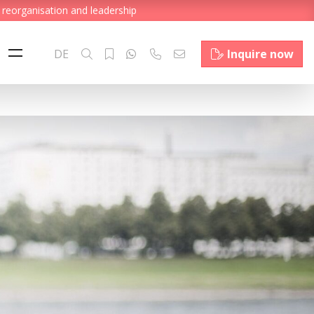
 reorganisation and leadership
DE
Inquire now