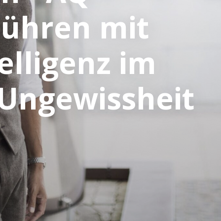
Führen mit
elligenz im
 Ungewissheit