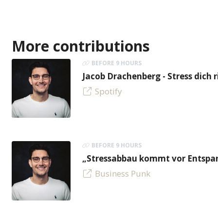
More contributions
BEFORE 9 HOURS
Jacob Drachenberg - Stress dich r
Spotify
BEFORE 9 HOURS
„Stressabbau kommt vor Entspan
Business Punk