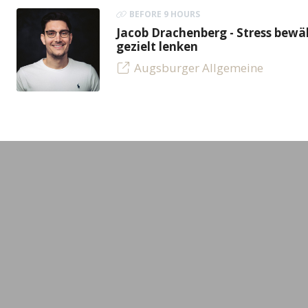
BEFORE 9 HOURS
Jacob Drachenberg - Stress bew
gezielt lenken
Augsburger Allgemeine
LEADING MINDS GmbH
Experts