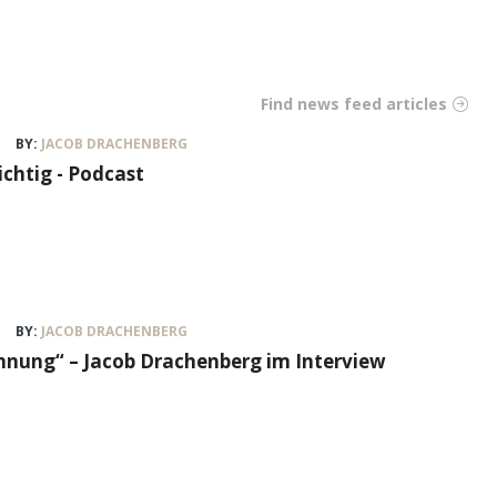
Find news feed articles
BY:
JACOB DRACHENBERG
ichtig - Podcast
BY:
JACOB DRACHENBERG
nung“ – Jacob Drachenberg im Interview