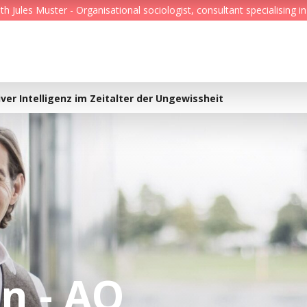
Jules Muster - Organisational sociologist, consultant specialising in
Feed
Reading Minds
ver Intelligenz im Zeitalter der Ungewissheit
Topics
Services
Who we are
Contact
n - AQ
Deutsch