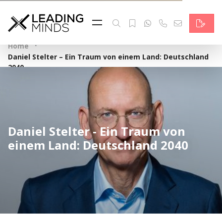
Feed
Reading Minds
·
Home
Daniel Stelter – Ein Traum von einem Land: Deutschland
Topics
2040
Services
Who we are
Daniel Stelter - Ein Traum von
Contact
einem Land: Deutschland 2040
Deutsch