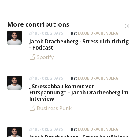
More contributions
BEFORE 2 DAYS
BY:
JACOB DRACHENBERG
Jacob Drachenberg - Stress dich richtig
- Podcast
Spotify
BEFORE 2 DAYS
BY:
JACOB DRACHENBERG
„Stressabbau kommt vor
Entspannung“ – Jacob Drachenberg im
Interview
Business Punk
BEFORE 2 DAYS
BY:
JACOB DRACHENBERG