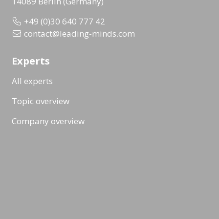
14089 Berlin (Germany)
+49 (0)30 640 777 42
contact@leading-minds.com
Experts
All experts
Topic overview
Company overview
Workshops & Events
All formats
Ad-Hoc Format
Workshop