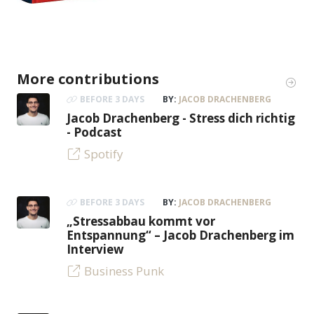
More contributions
BEFORE 3 DAYS
BY:
JACOB DRACHENBERG
Jacob Drachenberg - Stress dich richtig
- Podcast
Spotify
BEFORE 3 DAYS
BY:
JACOB DRACHENBERG
„Stressabbau kommt vor
Entspannung“ – Jacob Drachenberg im
Interview
Business Punk