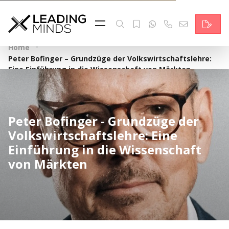
Feed
Reading Minds
·
Home
Peter Bofinger – Grundzüge der Volkswirtschaftslehre:
Topics
Eine Einführung in die Wissenschaft von Märkten
Services
Who we are
Peter Bofinger - Grundzüge der
Volkswirtschaftslehre: Eine
Contact
Einführung in die Wissenschaft
von Märkten
Deutsch