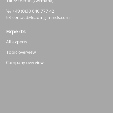
14089 Berlin (Germany)
+49 (0)30 640 777 42
contact@leading-minds.com
Experts
All experts
Topic overview
Company overview
Workshops & Events
All formats
Ad-Hoc Format
Workshop