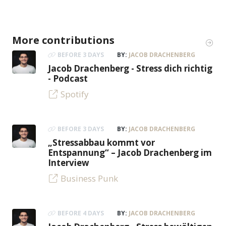
More contributions
BEFORE 3 DAYS
BY:
JACOB DRACHENBERG
Jacob Drachenberg - Stress dich richtig
- Podcast
Spotify
BEFORE 3 DAYS
BY:
JACOB DRACHENBERG
„Stressabbau kommt vor
Entspannung“ – Jacob Drachenberg im
Interview
Business Punk
BEFORE 4 DAYS
BY:
JACOB DRACHENBERG