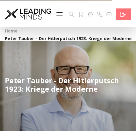
Feed
Reading Minds
·
Home
Topics
Peter Tauber – Der Hitlerputsch 1923: Kriege der Moderne
Services
Who we are
Peter Tauber - Der Hitlerputsch
Contact
1923: Kriege der Moderne
Deutsch