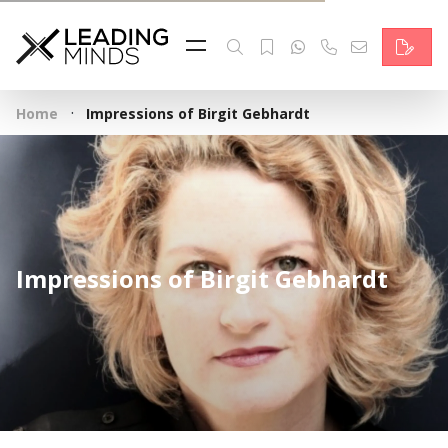
Feed
Reading Minds
·
Home
Impressions of Birgit Gebhardt
Topics
Services
Who we are
Impressions of Birgit Gebhardt
Contact
Deutsch