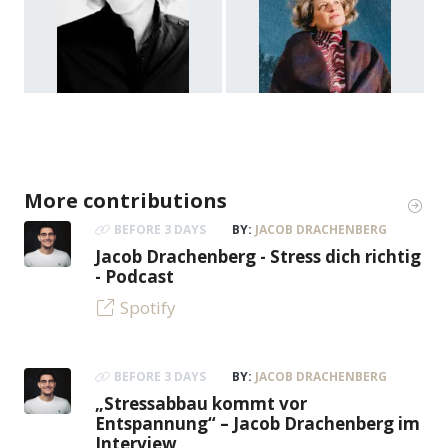
More contributions
BEFORE 3 DAYS
BY:
JACOB DRACHENBERG
Jacob Drachenberg - Stress dich richtig
- Podcast
Spotify
BEFORE 3 DAYS
BY:
JACOB DRACHENBERG
„Stressabbau kommt vor
Entspannung“ – Jacob Drachenberg im
Interview