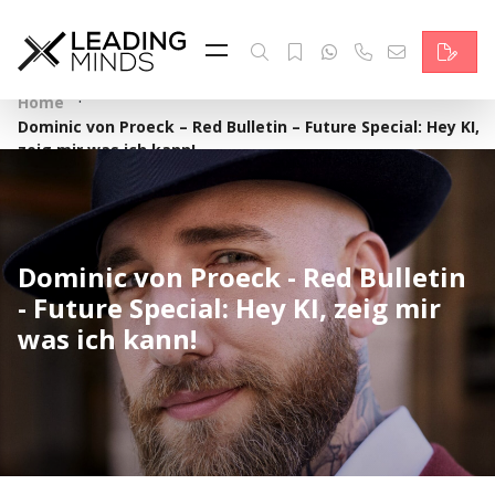
Feed
Reading Minds
·
Home
Dominic von Proeck – Red Bulletin – Future Special: Hey KI,
Topics
zeig mir was ich kann!
Services
Who we are
Dominic von Proeck - Red Bulletin
- Future Special: Hey KI, zeig mir
Contact
was ich kann!
Deutsch