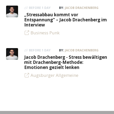
BEFORE 1 DAY
BY:
JACOB DRACHENBERG
„Stressabbau kommt vor
Entspannung“ – Jacob Drachenberg im
Interview
Business Punk
BEFORE 1 DAY
BY:
JACOB DRACHENBERG
Jacob Drachenberg - Stress bewältigen
mit Drachenberg-Methode:
Emotionen gezielt lenken
Augsburger Allgemeine