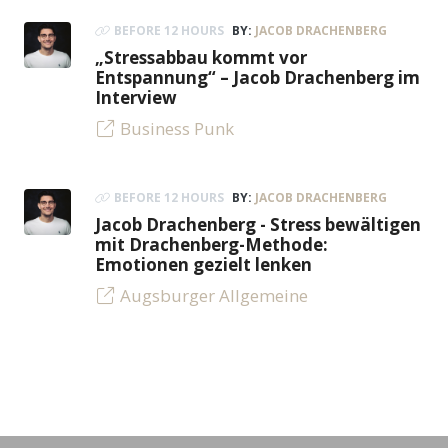
BEFORE 12 HOURS
BY:
JACOB DRACHENBERG
„Stressabbau kommt vor
Entspannung“ – Jacob Drachenberg im
Interview
Business Punk
BEFORE 12 HOURS
BY:
JACOB DRACHENBERG
Jacob Drachenberg - Stress bewältigen
mit Drachenberg-Methode:
Emotionen gezielt lenken
Augsburger Allgemeine