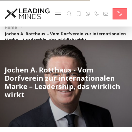
Feed
Reading Minds
·
Home
Jochen A. Rotthaus – Vom Dorfverein zur internationalen
Topics
Marke – Leadership, das wirklich wirkt
Services
Who we are
Jochen A. Rotthaus - Vom
Dorfverein zur internationalen
Contact
Marke – Leadership, das wirklich
wirkt
Deutsch