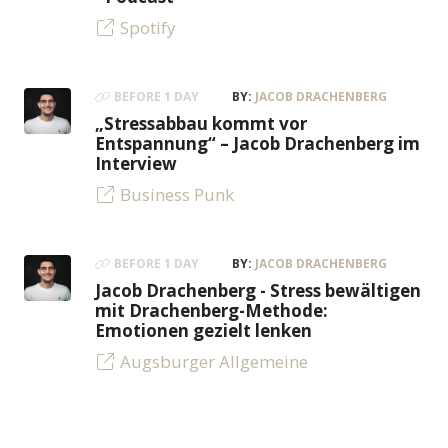
Spotify
BEFORE 1 DAY
BY:
JACOB DRACHENBERG
„Stressabbau kommt vor
Entspannung“ – Jacob Drachenberg im
Interview
Business Punk
BEFORE 1 DAY
BY:
JACOB DRACHENBERG
Jacob Drachenberg - Stress bewältigen
mit Drachenberg-Methode:
Emotionen gezielt lenken
Augsburger Allgemeine