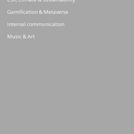
Gamification & Metaverse
Internal communication
Music & Art
Digital Marketing & Online Marketing
Reading Minds
Activities / Feed
Contact
Legal Notice
Privacy Policy
Terms & Conditions