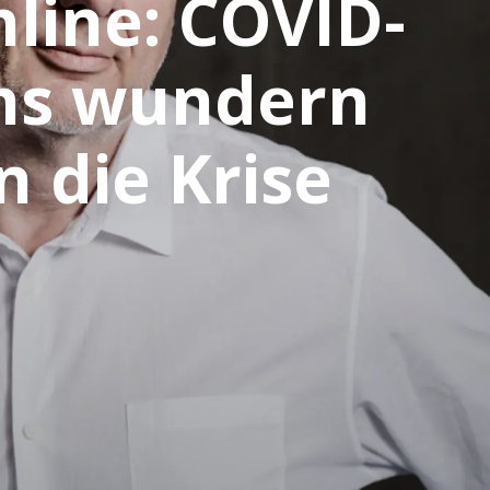
line: COVID-
uns wundern
 die Krise