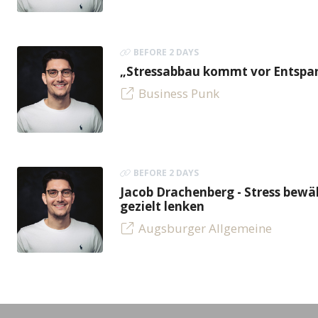
BEFORE 2 DAYS
„Stressabbau kommt vor Entspan
Business Punk
BEFORE 2 DAYS
Jacob Drachenberg - Stress bew
gezielt lenken
Augsburger Allgemeine