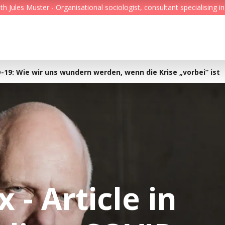
Jules Muster - Organisational sociologist, consultant specialising in
Feed
Reading Minds
-19: Wie wir uns wundern werden, wenn die Krise „vorbei” ist
Topics
Services
Who we are
Contact
 - Article in
Deutsch