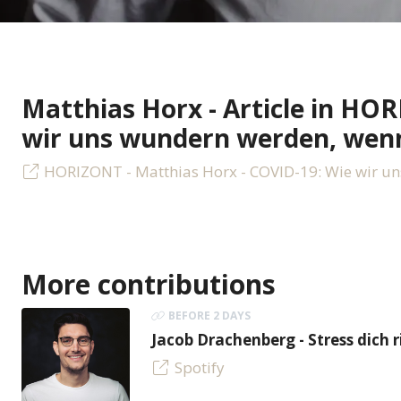
Matthias Horx - Article in HO
wir uns wundern werden, wenn 
HORIZONT - Matthias Horx - COVID-19: Wie wir uns
More contributions
BEFORE 2 DAYS
Jacob Drachenberg - Stress dich r
Spotify