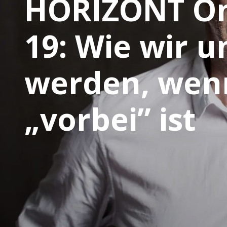
HORIZONT On
19: Wie wir 
werden, wenn
„vorbei” ist