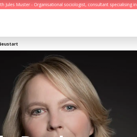
Jules Muster - Organisational sociologist, consultant specialising in
Feed
Reading Minds
Neustart
Topics
Services
Who we are
Contact
Deutsch