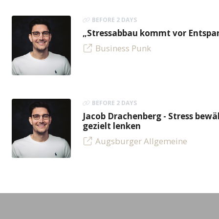
BEFORE 2 DAYS
„Stressabbau kommt vor Entspan
Business Punk
BEFORE 2 DAYS
Jacob Drachenberg - Stress bew
gezielt lenken
Augsburger Allgemeine