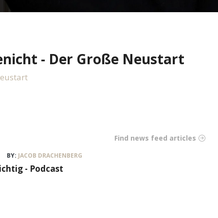
enicht - Der Große Neustart
Neustart
Find news feed articles
BY:
JACOB DRACHENBERG
ichtig - Podcast