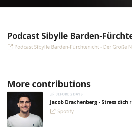
Podcast Sibylle Barden-Fürcht
Podcast Sibylle Barden-Fürchtenicht - Der Große 
More contributions
BEFORE 2 DAYS
Jacob Drachenberg - Stress dich r
Spotify