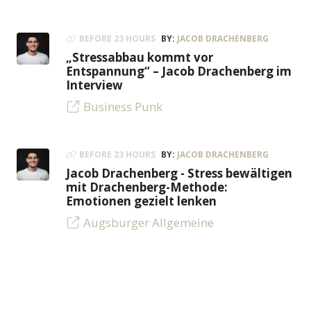
BEFORE 23 HOURS
BY:
JACOB DRACHENBERG
„Stressabbau kommt vor
Entspannung“ – Jacob Drachenberg im
Interview
Business Punk
BEFORE 23 HOURS
BY:
JACOB DRACHENBERG
Jacob Drachenberg - Stress bewältigen
mit Drachenberg-Methode:
Emotionen gezielt lenken
Augsburger Allgemeine