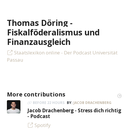
Thomas Döring -
Fiskalföderalismus und
Finanzausgleich
Staatslexikon online - Der Podcast Universität
Passau
More contributions
BEFORE 22 HOURS
BY:
JACOB DRACHENBERG
Jacob Drachenberg - Stress dich richtig
- Podcast
Spotify