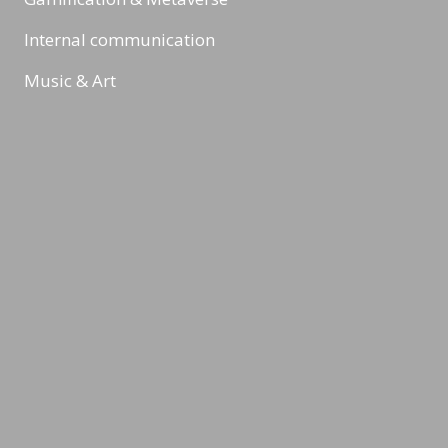
Internal communication
Music & Art
Digital Marketing & Online Marketing
Reading Minds
Activities / Feed
Contact
Legal Notice
Privacy Policy
Terms & Conditions
©2026 LEADING MINDS GmbH. Design & Development by
azure art
communications
.