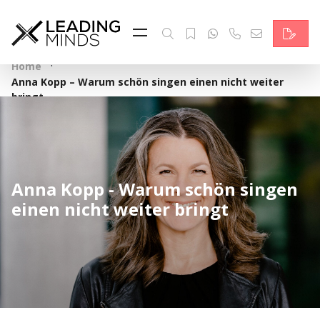
Feed
Reading Minds
·
Home
Anna Kopp – Warum schön singen einen nicht weiter
Topics
bringt
Services
Who we are
Anna Kopp - Warum schön singen
Contact
einen nicht weiter bringt
Deutsch