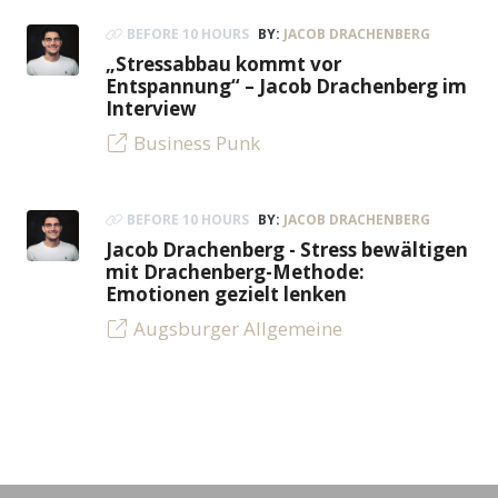
BEFORE 10 HOURS
BY:
JACOB DRACHENBERG
„Stressabbau kommt vor
Entspannung“ – Jacob Drachenberg im
Interview
Business Punk
BEFORE 10 HOURS
BY:
JACOB DRACHENBERG
Jacob Drachenberg - Stress bewältigen
mit Drachenberg-Methode:
Emotionen gezielt lenken
Augsburger Allgemeine