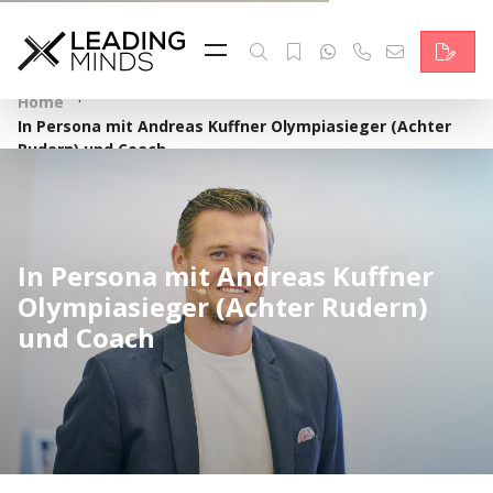
Feed
Reading Minds
·
Home
In Persona mit Andreas Kuffner Olympiasieger (Achter
Topics
Rudern) und Coach
Services
Who we are
In Persona mit Andreas Kuffner
Olympiasieger (Achter Rudern)
Contact
und Coach
Deutsch