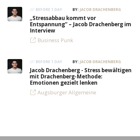
BEFORE 1 DAY
BY:
JACOB DRACHENBERG
„Stressabbau kommt vor
Entspannung“ – Jacob Drachenberg im
Interview
Business Punk
BEFORE 1 DAY
BY:
JACOB DRACHENBERG
Jacob Drachenberg - Stress bewältigen
mit Drachenberg-Methode:
Emotionen gezielt lenken
Augsburger Allgemeine