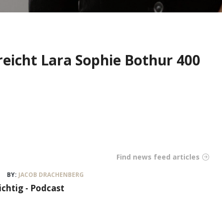
eicht Lara Sophie Bothur 400
Find news feed articles
BY:
JACOB DRACHENBERG
ichtig - Podcast