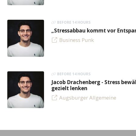
BEFORE 14 HOURS
„Stressabbau kommt vor Entspan
Business Punk
BEFORE 14 HOURS
Jacob Drachenberg - Stress bew
gezielt lenken
Augsburger Allgemeine