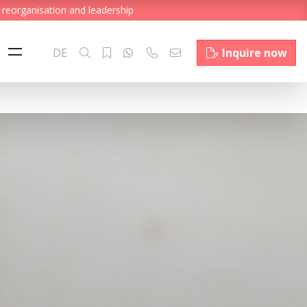
 reorganisation and leadership
DE
Inquire now