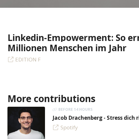
Linkedin-Empowerment: So err
Millionen Menschen im Jahr
EDITION F
More contributions
BEFORE 14 HOURS
Jacob Drachenberg - Stress dich r
Spotify