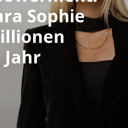
ara Sophie
illionen
 Jahr