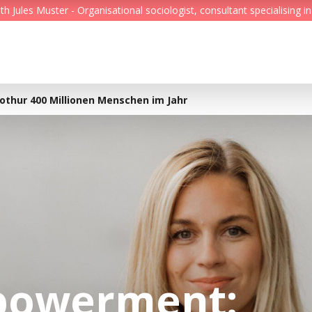
Jules Muster - Organisational sociologist, consultant specialising in
Feed
Reading Minds
othur 400 Millionen Menschen im Jahr
Topics
Services
Who we are
Contact
powerment:
Deutsch