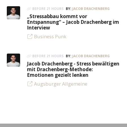
BEFORE 21 HOURS
BY:
JACOB DRACHENBERG
„Stressabbau kommt vor
Entspannung“ – Jacob Drachenberg im
Interview
Business Punk
BEFORE 21 HOURS
BY:
JACOB DRACHENBERG
Jacob Drachenberg - Stress bewältigen
mit Drachenberg-Methode:
Emotionen gezielt lenken
Augsburger Allgemeine