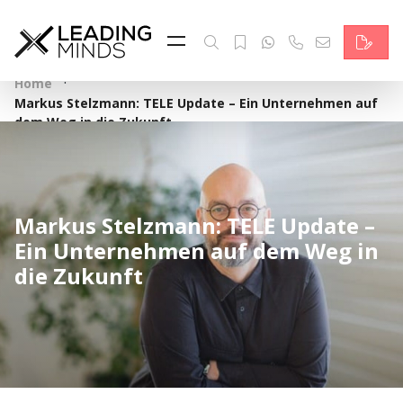
Feed
Reading Minds
·
Home
Markus Stelzmann: TELE Update – Ein Unternehmen auf
Topics
dem Weg in die Zukunft
Services
Who we are
Markus Stelzmann: TELE Update –
Ein Unternehmen auf dem Weg in
Contact
die Zukunft
Deutsch