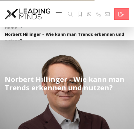
Feed
Reading Minds
·
Home
Norbert Hillinger – Wie kann man Trends erkennen und
Topics
nutzen?
Services
Who we are
Norbert Hillinger - Wie kann man
Contact
Trends erkennen und nutzen?
Deutsch