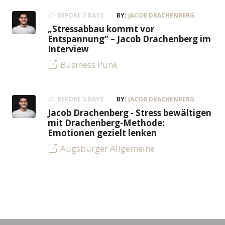
BEFORE 3 DAYS
BY:
JACOB DRACHENBERG
„Stressabbau kommt vor
Entspannung“ – Jacob Drachenberg im
Interview
Business Punk
BEFORE 3 DAYS
BY:
JACOB DRACHENBERG
Jacob Drachenberg - Stress bewältigen
mit Drachenberg-Methode:
Emotionen gezielt lenken
Augsburger Allgemeine