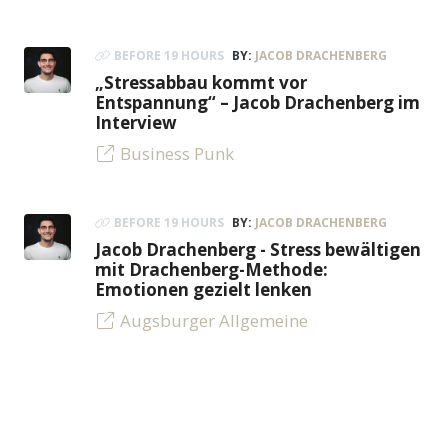
BEFORE 19 HOURS
BY:
JACOB DRACHENBERG
„Stressabbau kommt vor
Entspannung“ – Jacob Drachenberg im
Interview
Business Punk
BEFORE 19 HOURS
BY:
JACOB DRACHENBERG
Jacob Drachenberg - Stress bewältigen
mit Drachenberg-Methode:
Emotionen gezielt lenken
Augsburger Allgemeine