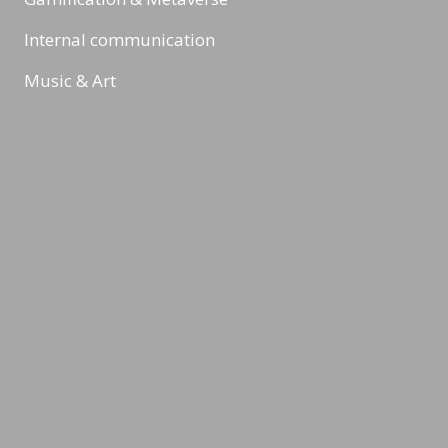
Internal communication
Music & Art
Digital Marketing & Online Marketing
Reading Minds
Activities / Feed
Contact
Legal Notice
Privacy Policy
Terms & Conditions
©2026 LEADING MINDS GmbH. Design & Development by
azure art
communications
.