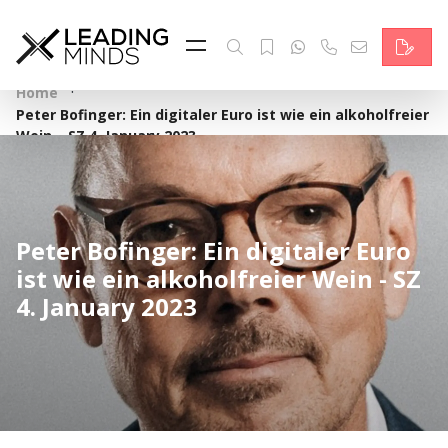
Feed
Reading Minds
·
Home
Peter Bofinger: Ein digitaler Euro ist wie ein alkoholfreier
Topics
Wein – SZ 4. January 2023
Services
Who we are
Peter Bofinger: Ein digitaler Euro
ist wie ein alkoholfreier Wein - SZ
Contact
4. January 2023
Deutsch