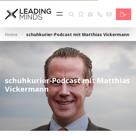
Feed
Reading Minds
·
Home
schuhkurier-Podcast mit Matthias Vickermann
Topics
Services
Who we are
schuhkurier-Podcast mit Matthias
Contact
Vickermann
Deutsch