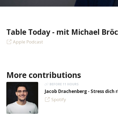
Table Today - mit Michael Brö
Apple Podcast
More contributions
BEFORE 11 HOURS
Jacob Drachenberg - Stress dich r
Spotify