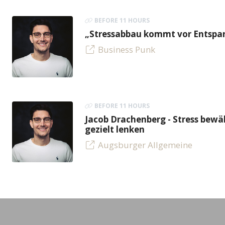
BEFORE 11 HOURS
„Stressabbau kommt vor Entspan
Business Punk
BEFORE 11 HOURS
Jacob Drachenberg - Stress bew
gezielt lenken
Augsburger Allgemeine