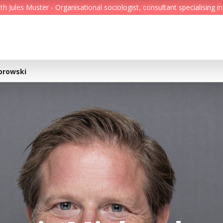
Jules Muster - Organisational sociologist, consultant specialising in
Feed
Reading Minds
browski
Topics
Services
Who we are
Contact
Deutsch