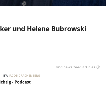
cker und Helene Bubrowski
Find news feed articles
BY:
JACOB DRACHENBERG
ichtig - Podcast