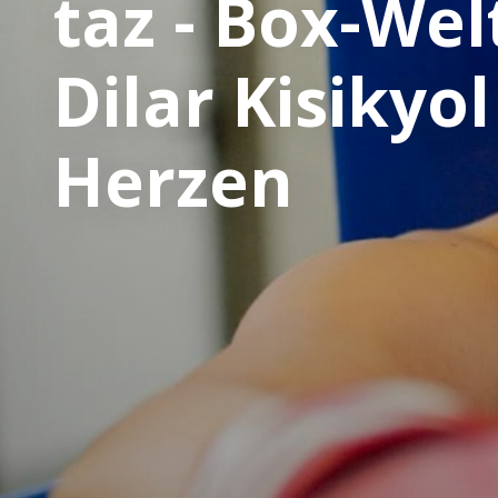
taz - Box-Wel
Dilar Kisikyol
Herzen