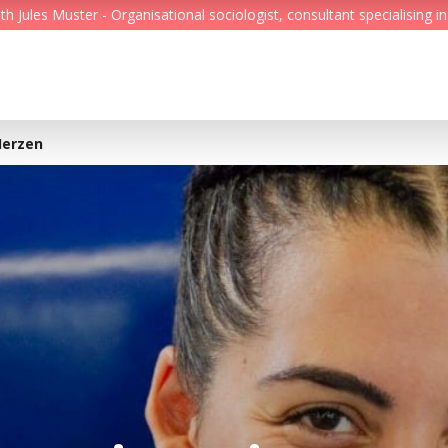
Jules Muster - Organisational sociologist, consultant specialising in
Feed
Reading Minds
Herzen
Topics
Services
Who we are
Contact
Deutsch