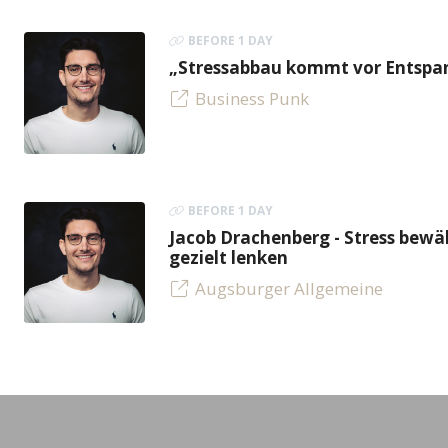
BEFORE 1 DAY
„Stressabbau kommt vor Entspan
Business Punk
BEFORE 1 DAY
Jacob Drachenberg - Stress bew
gezielt lenken
Augsburger Allgemeine