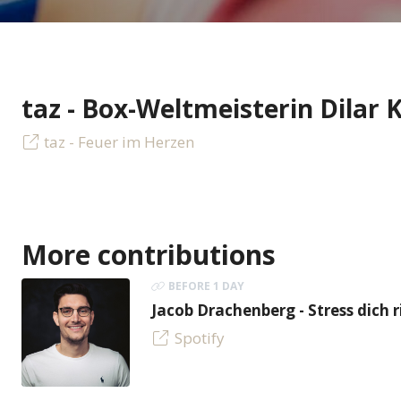
taz - Box-Weltmeisterin Dilar K
taz - Feuer im Herzen
More contributions
BEFORE 1 DAY
Jacob Drachenberg - Stress dich r
Spotify