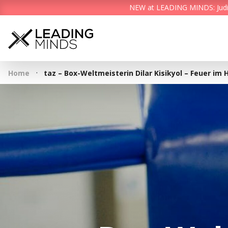
NEW at LEADING MINDS: Judith 
·
Home
taz – Box-Weltmeisterin Dilar Kisikyol – Feuer im 